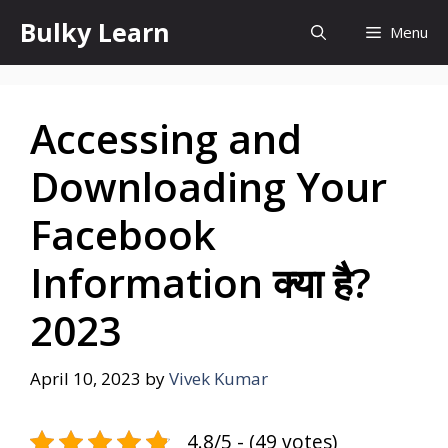
Skip
Bulky Learn
Menu
to
content
Accessing and
Downloading Your
Facebook
Information क्या है?
2023
April 10, 2023
by
Vivek Kumar
4.8/5 - (49 votes)