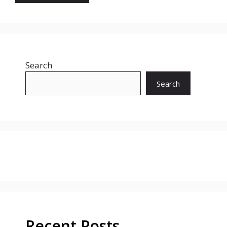
Search
Search
Recent Posts