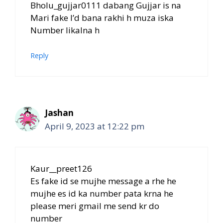
Bholu_gujjar0111 dabang Gujjar is na
Mari fake I’d bana rakhi h muza iska
Number likalna h
Reply
Jashan
April 9, 2023 at 12:22 pm
Kaur__preet126
Es fake id se mujhe message a rhe he
mujhe es id ka number pata krna he
please meri gmail me send kr do
number