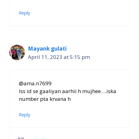
Reply
Mayank gulati
April 11, 2023 at 5:15 pm
@ama.n7699
Iss id se gaaliyan aarhii h mujhee….iska
number pta krvana h
Reply