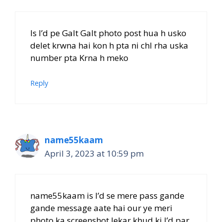
Is I’d pe Galt Galt photo post hua h usko
delet krwna hai kon h pta ni chl rha uska
number pta Krna h meko
Reply
name55kaam
April 3, 2023 at 10:59 pm
name55kaam is I’d se mere pass gande
gande message aate hai our ye meri
photo ka screenshot lekar khud ki I’d par