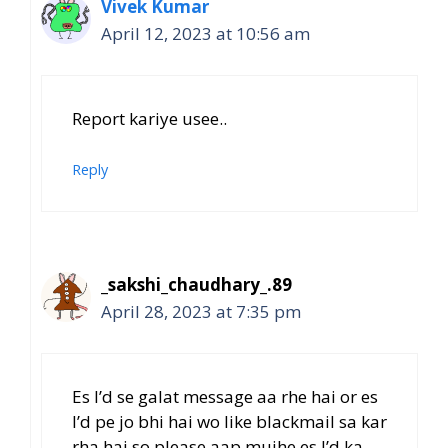
Vivek Kumar
April 12, 2023 at 10:56 am
Report kariye usee..
Reply
_sakshi_chaudhary_.89
April 28, 2023 at 7:35 pm
Es I’d se galat message aa rhe hai or es
I’d pe jo bhi hai wo like blackmail sa kar
rha hai so please aap mujhe es I’d ka