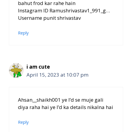
bahut frod kar rahe hain
Instagram ID Ramushrivastav1_991_g…
Username punit shrivastav
Reply
i am cute
April 15, 2023 at 10:07 pm
Ahsan__shaikh001 ye I’d se muje gali
diya raha hai ye I’d ka details nikalna hai
Reply