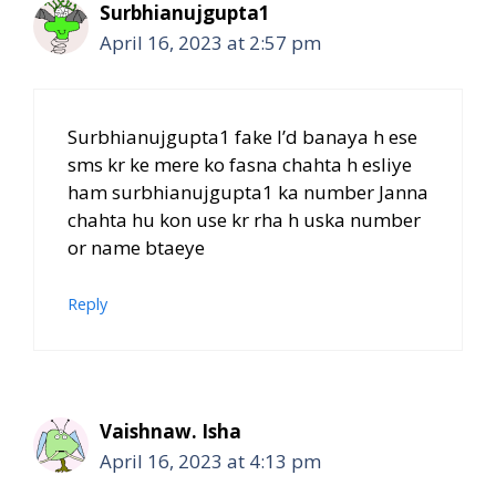
Surbhianujgupta1
April 16, 2023 at 2:57 pm
Surbhianujgupta1 fake I’d banaya h ese
sms kr ke mere ko fasna chahta h esliye
ham surbhianujgupta1 ka number Janna
chahta hu kon use kr rha h uska number
or name btaeye
Reply
Vaishnaw. Isha
April 16, 2023 at 4:13 pm