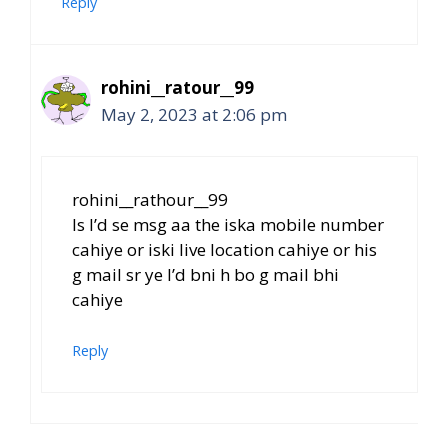
Reply
rohini__ratour__99
May 2, 2023 at 2:06 pm
rohini__rathour__99
Is I’d se msg aa the iska mobile number
cahiye or iski live location cahiye or his
g mail sr ye I’d bni h bo g mail bhi
cahiye
Reply